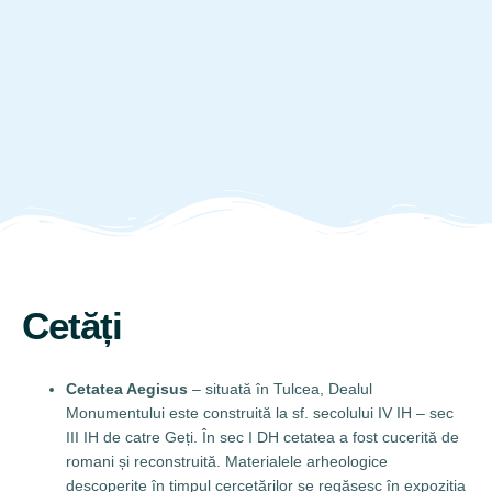
Cetăți
Cetatea Aegisus
– situată în Tulcea, Dealul
Monumentului este construită la sf. secolului IV IH – sec
III IH de catre Geți. În sec I DH cetatea a fost cucerită de
romani și reconstruită. Materialele arheologice
descoperite în timpul cercetărilor se regăsesc în expoziția