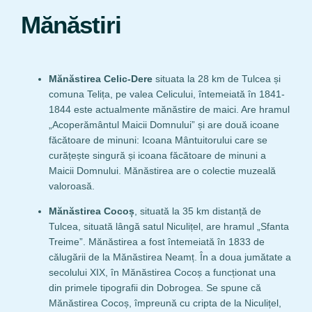
Mănăstiri
Mănăstirea Celic-Dere
situata la 28 km de Tulcea și
comuna Telița, pe valea Celicului, întemeiată în 1841-
1844 este actualmente mănăstire de maici. Are hramul
„Acoperământul Maicii Domnului” și are două icoane
făcătoare de minuni: Icoana Mântuitorului care se
curățește singură și icoana făcătoare de minuni a
Maicii Domnului. Mănăstirea are o colectie muzeală
valoroasă.
Mănăstirea Cocoș
, situată la 35 km distanță de
Tulcea, situată lângă satul Niculițel, are hramul „Sfanta
Treime”. Mănăstirea a fost întemeiată în 1833 de
călugării de la Mănăstirea Neamț. În a doua jumătate a
secolului XIX, în Mănăstirea Cocoș a funcționat una
din primele tipografii din Dobrogea. Se spune că
Mănăstirea Cocoș, împreună cu cripta de la Niculițel,