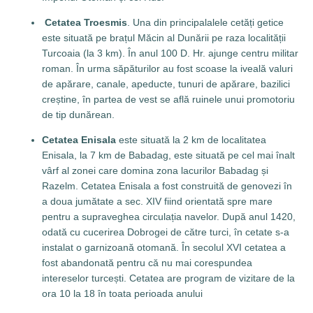
Cetatea Troesmis
. Una din principalalele cetăți getice
este situată pe brațul Măcin al Dunării pe raza localității
Turcoaia (la 3 km). În anul 100 D. Hr. ajunge centru militar
roman. În urma săpăturilor au fost scoase la iveală valuri
de apărare, canale, apeducte, tunuri de apărare, bazilici
creștine, în partea de vest se află ruinele unui promotoriu
de tip dunărean.
Cetatea Enisala
este situată la 2 km de localitatea
Enisala, la 7 km de Babadag, este situată pe cel mai înalt
vârf al zonei care domina zona lacurilor Babadag și
Razelm. Cetatea Enisala a fost construită de genovezi în
a doua jumătate a sec. XIV fiind orientată spre mare
pentru a supraveghea circulația navelor. După anul 1420,
odată cu cucerirea Dobrogei de către turci, în cetate s-a
instalat o garnizoană otomană. În secolul XVI cetatea a
fost abandonată pentru că nu mai corespundea
intereselor turcești. Cetatea are program de vizitare de la
ora 10 la 18 în toata perioada anului