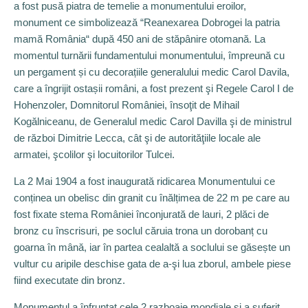
a fost pusă piatra de temelie a monumentului eroilor,
monument ce simbolizează “Reanexarea Dobrogei la patria
mamă România“ după 450 ani de stăpânire otomană. La
momentul turnării fundamentului monumentului, împreună cu
un pergament și cu decorațiile generalului medic Carol Davila,
care a îngrijit ostașii români, a fost prezent şi Regele Carol I de
Hohenzoler, Domnitorul României, însoţit de Mihail
Kogălniceanu, de Generalul medic Carol Davilla şi de ministrul
de război Dimitrie Lecca, cât şi de autorităţiile locale ale
armatei, şcolilor şi locuitorilor Tulcei.
La 2 Mai 1904 a fost inaugurată ridicarea Monumentului ce
conținea un obelisc din granit cu înălțimea de 22 m pe care au
fost fixate stema României înconjurată de lauri, 2 plăci de
bronz cu înscrisuri, pe soclul căruia trona un dorobanț cu
goarna în mână, iar în partea cealaltă a soclului se găsește un
vultur cu aripile deschise gata de a-şi lua zborul, ambele piese
fiind executate din bronz.
Monumentul a înfruntat cele 2 razboaie mondiale și a suferit