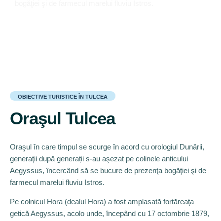
bogăţiei şi de farmecul marelui fluviu Istros.
OBIECTIVE TURISTICE ÎN TULCEA
Oraşul Tulcea
Oraşul în care timpul se scurge în acord cu orologiul Dunării,
generaţii după generații s-au aşezat pe colinele anticului
Aegyssus, încercând să se bucure de prezenţa bogăţiei şi de
farmecul marelui fluviu Istros.
Pe colnicul Hora (dealul Hora) a fost amplasată fortăreaţa
getică Aegyssus, acolo unde, începând cu 17 octombrie 1879,