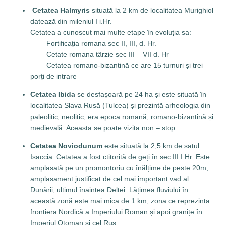
Cetatea Halmyris
situată la 2 km de localitatea Murighiol
datează din mileniul I i.Hr.
Cetatea a cunoscut mai multe etape în evoluția sa:
– Fortificația romana sec II, III, d. Hr.
– Cetate romana târzie sec III – VII d. Hr
– Cetatea romano-bizantină ce are 15 turnuri și trei
porți de intrare
Cetatea Ibida
se desfașoară pe 24 ha și este situată în
localitatea Slava Rusă (Tulcea) și prezintă arheologia din
paleolitic, neolitic, era epoca romană, romano-bizantină și
medievală. Aceasta se poate vizita non – stop.
Cetatea Noviodunum
este situată la 2,5 km de satul
Isaccia. Cetatea a fost ctitorită de geți în sec III I.Hr. Este
amplasată pe un promontoriu cu înălțime de peste 20m,
amplasament justificat de cel mai important vad al
Dunării, ultimul înaintea Deltei. Lățimea fluviului în
această zonă este mai mica de 1 km, zona ce reprezinta
frontiera Nordică a Imperiului Roman și apoi granițe în
Imperiul Otoman și cel Rus.