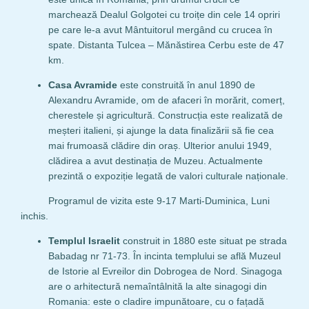
marchează Dealul Golgotei cu troițe din cele 14 opriri
pe care le-a avut Mântuitorul mergând cu crucea în
spate. Distanta Tulcea – Mănăstirea Cerbu este de 47
km.
Casa Avramide
este construită în anul 1890 de
Alexandru Avramide, om de afaceri în morărit, comerț,
cherestele și agricultură. Construcția este realizată de
meșteri italieni, și ajunge la data finalizării să fie cea
mai frumoasă clădire din oraș. Ulterior anului 1949,
clădirea a avut destinația de Muzeu. Actualmente
prezintă o expoziție legată de valori culturale naționale.
Programul de vizita este 9-17 Marti-Duminica, Luni
inchis.
Templul Israelit
construit in 1880 este situat pe strada
Babadag nr 71-73. În incinta templului se află Muzeul
de Istorie al Evreilor din Dobrogea de Nord. Sinagoga
are o arhitectură nemaîntâlnită la alte sinagogi din
Romania: este o cladire impunătoare, cu o fațadă