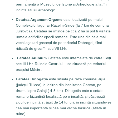
permanentă a Muzeului de Istorie și Arheologie aflat în
incinta sitului arheologic.
Cetatea Argamum Orgame
este localizată pe malul
Complexului lagunar Razelm-Sinoe (la 7 km de comuna
Jurilovca). Cetatea se întinde pe cca 2 ha și pot fi vizitate
urmele edificiilor epocii romane. Este una din cele mai
vechi așezari grecești de pe teritoriul Dobrogei, fiind
ridicată de greci în sec VII I.Hr.
Cetatea Arubium
Cetatea este întemeiată de către Celți
sec III I.Hr. Ruinele Castrului – se situează pe teritoriul
orașului Măcin .
Cetatea Dinogeția
este situată pe raza comunei Jijila
(județul Tulcea) la iesirea din localitatea Garvan, pe
drumul spre Galați ( 4-5 km). Dinogetia este o cetate
romano-bizantină localizată pe o insuliță, și păstrează
zidul de incintă străjuit de 14 tunuri, în incintă situandu-se
cea mai importanta și cea mai veche basilică (aflată în
ruine).