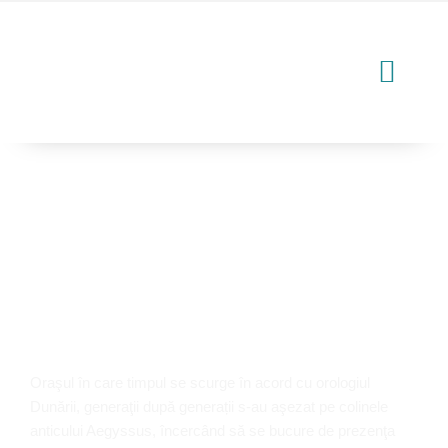
OBIECTIVE TURISTI
Obiective Turistice
Oraşul în care timpul se scurge în acord cu orologiul
Dunării, generaţii după generații s-au aşezat pe colinele
anticului Aegyssus, încercând să se bucure de prezenţa