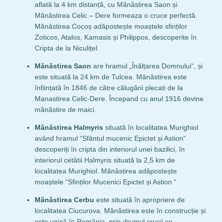
aflată la 4 km distanță, cu Mănăstirea Saon și
Mănăstirea Celic – Dere formeaza o cruce perfectă.
Mănăstirea Cocoș adăpostește moaștele sfinților
Zoticos, Atalos, Kamasis și Philippos, descoperite în
Cripta de la Niculițel.
Mănăstirea Saon
are hramul „Înălțarea Domnului“, și
este situată la 24 km de Tulcea. Mănăstirea este
înființată în 1846 de către călugării plecati de la
Manastirea Celic-Dere. Începand cu anul 1916 devine
mănăstire de maici.
Mănăstirea Halmyris
situată în localitatea Murighiol
având hramul “Sfântul mucenic Epictet și Astion“
descoperiți în cripta din interiorul unei bazilici, în
interiorul cetătii Halmyris situată la 2,5 km de
localitatea Murighiol. Mănăstirea adăpostește
moaștele “Sfinților Mucenici Epictet și Astion “
Mănăstirea Cerbu
este situată în apropriere de
localitatea Ciucurova. Mănăstirea este în construcție și
este unică în România, prin drumul crucii ce